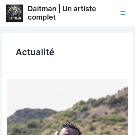
Aller
Main
Daitman | Un artiste
au
Men
complet
contenu
Actualité