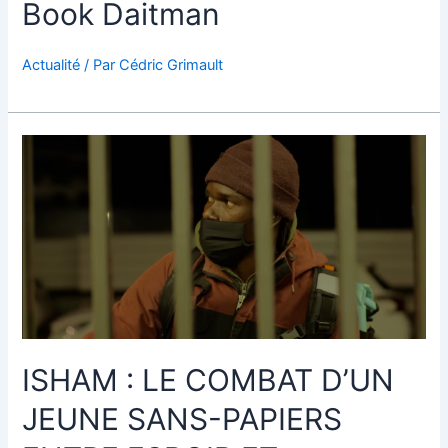
Book Daitman
Actualité
/ Par
Cédric Grimault
ISHAM
:
LE
COMBAT
D’UN
JEUNE
SANS-
PAPIERS
ENTRE
ESPOIR
ISHAM : LE COMBAT D’UN
ET
INJUSTICE
JEUNE SANS-PAPIERS